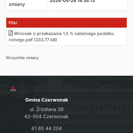
2024-05-29 14:35:13
zmiany
Pliki
Wniosek o przekazanie 1,5 % należnego podatku
rolnego
.
pdf (333,77 kB)
Wszystkie zmiany
Gmina Czerwonak
ul. Źródlana 39
62-004 Czerwonak
61 65 44 204