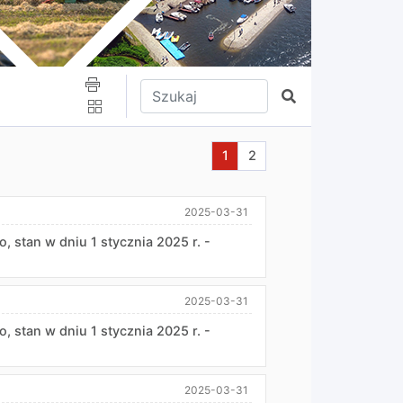
Wpisz tekst do wyszukania
Szukaj
Aktualna strona nr 1
Przejdź do strony nr 2
1
2
2025-03-31
 stan w dniu 1 stycznia 2025 r. -
2025-03-31
 stan w dniu 1 stycznia 2025 r. -
2025-03-31