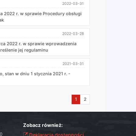
2022-03-31
a 2022 r. w sprawie Procedury obsługi
ak
2022-03-28
rca 2022 r. w sprawie wprowadzenia
eślenie jej regulaminu
2021-03-31
 stan w dniu 1 stycznia 2021 r. -
Aktualna strona nr 1
Przejdź do strony nr 2
1
2
Zobacz również:
00
Deklaracja dostępności