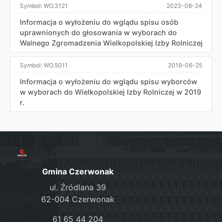
Symbol:
WO.3121
2023-08-24
Informacja o wyłożeniu do wglądu spisu osób
uprawnionych do głosowania w wyborach do
Walnego Zgromadzenia Wielkopolskiej Izby Rolniczej
Symbol:
WO.5011
2019-06-25
Informacja o wyłożeniu do wglądu spisu wyborców
w wyborach do Wielkopolskiej Izby Rolniczej w 2019
r.
Gmina Czerwonak
ul. Źródlana 39
62-004 Czerwonak
61 65 44 204