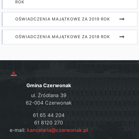
ROK
OŚWIADCZENIA MAJĄTKOWE ZA 2019 ROK
OŚWIADCZENIA MAJĄTKOWE ZA 2018 ROK
Gmina Czerwonak
ul. Źródlana 39
62-004 Czerwonak
61 65 44 204
61 8120 270
e-mail:
kancelaria@czerwonak.pl