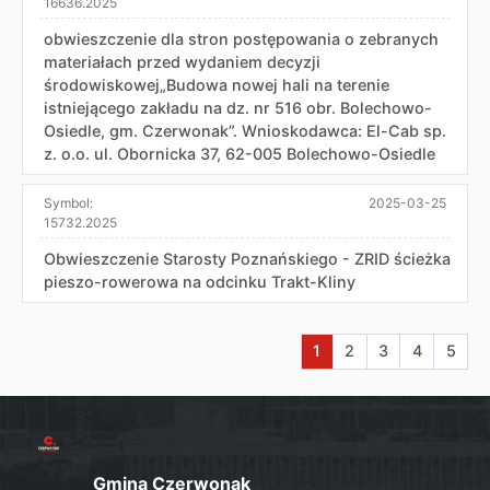
16636.2025
obwieszczenie dla stron postępowania o zebranych
materiałach przed wydaniem decyzji
środowiskowej„Budowa nowej hali na terenie
istniejącego zakładu na dz. nr 516 obr. Bolechowo-
Osiedle, gm. Czerwonak”. Wnioskodawca: El-Cab sp.
z. o.o. ul. Obornicka 37, 62-005 Bolechowo-Osiedle
Symbol:
2025-03-25
15732.2025
Obwieszczenie Starosty Poznańskiego - ZRID ścieżka
pieszo-rowerowa na odcinku Trakt-Kliny
Aktualna strona nr 1
Przejdź do strony 
Przejdź do str
Przejdź do
Przej
1
2
3
4
5
Gmina Czerwonak