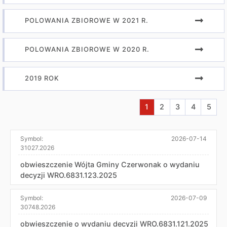
POLOWANIA ZBIOROWE W 2021 R.
POLOWANIA ZBIOROWE W 2020 R.
2019 ROK
Aktualna strona nr 1
Przejdź do strony 
Przejdź do str
Przejdź do
Przej
1
2
3
4
5
Symbol:
2026-07-14
31027.2026
obwieszczenie Wójta Gminy Czerwonak o wydaniu
decyzji WRO.6831.123.2025
Symbol:
2026-07-09
30748.2026
obwieszczenie o wydaniu decyzji WRO.6831.121.2025