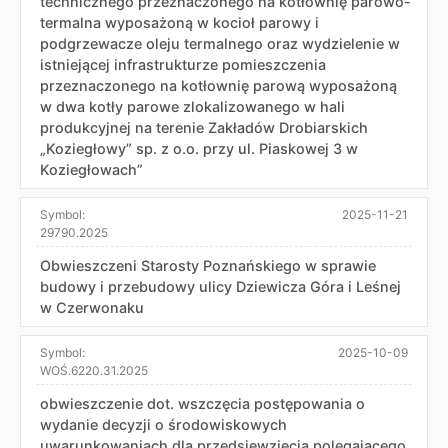
technicznego przeznaczonego na kotłownię parowo-
termalna wyposażoną w kocioł parowy i
podgrzewacze oleju termalnego oraz wydzielenie w
istniejącej infrastrukturze pomieszczenia
przeznaczonego na kotłownię parową wyposażoną
w dwa kotły parowe zlokalizowanego w hali
produkcyjnej na terenie Zakładów Drobiarskich
„Koziegłowy” sp. z o.o. przy ul. Piaskowej 3 w
Koziegłowach”
Symbol:
2025-11-21
29790.2025
Obwieszczeni Starosty Poznańskiego w sprawie
budowy i przebudowy ulicy Dziewicza Góra i Leśnej
w Czerwonaku
Symbol:
2025-10-09
WOŚ.6220.31.2025
obwieszczenie dot. wszczęcia postępowania o
wydanie decyzji o środowiskowych
uwarunkowaniach dla przedsięwzięcia polegającego