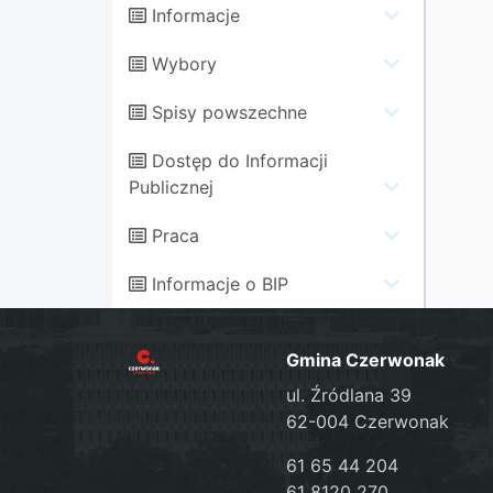
Informacje
Wybory
Spisy powszechne
Dostęp do Informacji
Publicznej
Praca
Informacje o BIP
Gmina Czerwonak
ul. Źródlana 39
62-004 Czerwonak
61 65 44 204
61 8120 270