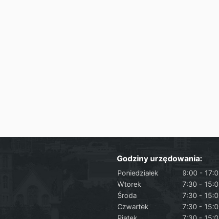
Godziny urzędowania:
Poniedziałek
9:00 - 17:
Wtorek
7:30 - 15:
Środa
7:30 - 15:
Czwartek
7:30 - 15:
Piątek
7:30 - 15: