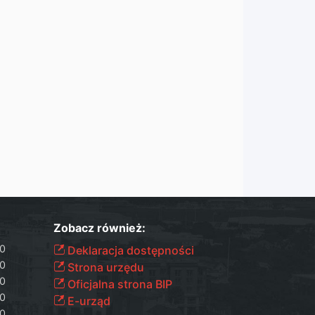
Zobacz również:
00
Deklaracja dostępności
00
Strona urzędu
00
Oficjalna strona BIP
00
E-urząd
00