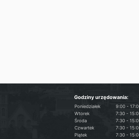
Godziny urzędowania:
Poniedziałek
9:00 - 17:
Wtorek
7:30 - 15:
Środa
7:30 - 15:
Czwartek
7:30 - 15:
Piątek
7:30 - 15: