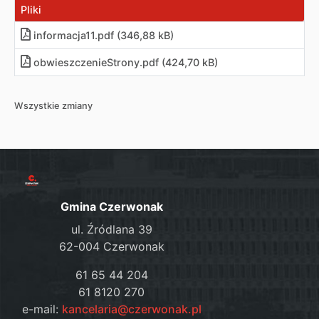
Pliki
informacja11
.
pdf (346,88 kB)
obwieszczenieStrony
.
pdf (424,70 kB)
Wszystkie zmiany
Gmina Czerwonak
ul. Źródlana 39
62-004 Czerwonak
61 65 44 204
61 8120 270
e-mail:
kancelaria@czerwonak.pl