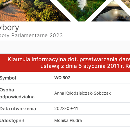
bory
ory Parlamentarne 2023
lauzula informacyjna dot. przetwarzania danych osobowych
Klauzula informacyjna dot. przetwarzania d
ustawą z dnia 5 stycznia 2011 r.
Symbol
WO.502
Osoba
Anna Kołodziejczak-Sobczak
odpowiedzialna
Data utworzenia
2023-09-11
Udostępnił
Monika Pludra