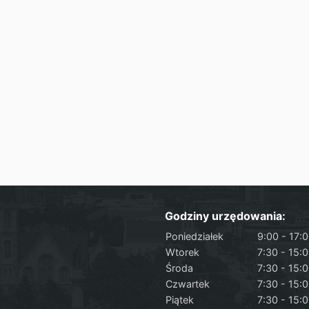
Godziny urzędowania:
Poniedziałek
9:00 - 17:
Wtorek
7:30 - 15:
Środa
7:30 - 15:
Czwartek
7:30 - 15:
Piątek
7:30 - 15: