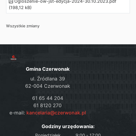
Ogloszenie-ow-jst-edycja-2024-30.10.2023
.
pdf
(198,12 kB)
Wszystkie zmiany
Gmina Czerwonak
ul. Źródlana 39
62-004 Czerwonak
61 65 44 204
61 8120 270
e-mail:
kancelaria@czerwonak.pl
Godziny urzędowania:
Poniedziałek
9:00 - 17:00