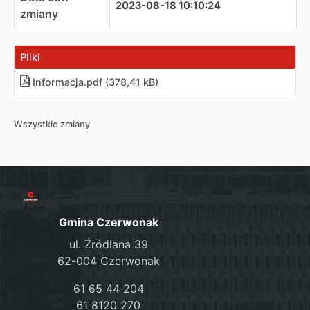
2023-08-18 10:10:24
zmiany
Pliki
Informacja
.
pdf (378,41 kB)
Wszystkie zmiany
Gmina Czerwonak
ul. Źródlana 39
62-004 Czerwonak
61 65 44 204
61 8120 270