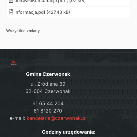
uchwałaKonsultacje
.
pdf (1,07 MB)
informacja
.
pdf (427,43 kB)
Wszystkie zmiany
Gmina Czerwonak
ul. Źródlana 39
62-004 Czerwonak
61 65 44 204
61 8120 270
e-mail:
kancelaria@czerwonak.pl
Godziny urzędowania: