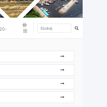
Wpisz tekst do wyszukania
Szukaj
20-