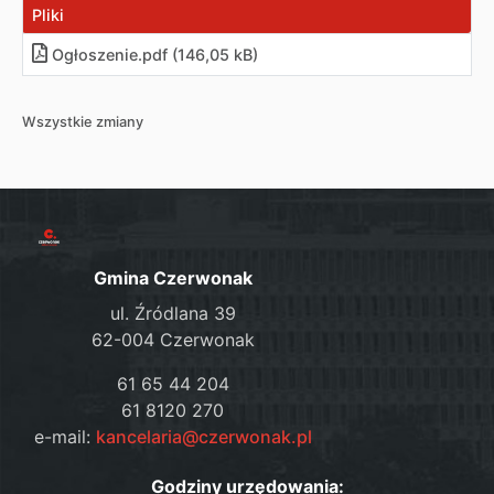
Pliki
Ogłoszenie
.
pdf (146,05 kB)
Wszystkie zmiany
Gmina Czerwonak
ul. Źródlana 39
62-004 Czerwonak
61 65 44 204
61 8120 270
e-mail:
kancelaria@czerwonak.pl
Godziny urzędowania: