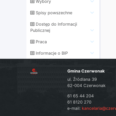
Wybory
Spisy powszechne
Dostęp do Informacji
Publicznej
Praca
Informacje o BIP
Gmina Czerwonak
ul. Źródlana 39
62-004 Czerwonak
61 65 44 204
61 8120 270
e-mail:
kancelaria@czer