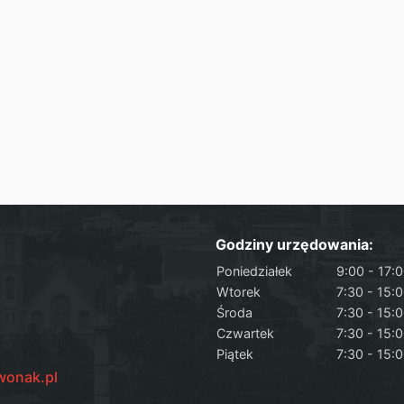
Godziny urzędowania:
Poniedziałek
9:00 - 17:
Wtorek
7:30 - 15:
Środa
7:30 - 15:
Czwartek
7:30 - 15:
Piątek
7:30 - 15:
wonak.pl