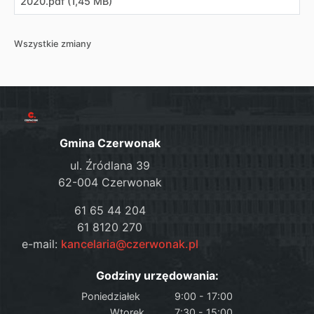
2020
.
pdf (1,45 MB)
Wszystkie zmiany
Gmina Czerwonak
ul. Źródlana 39
62-004 Czerwonak
61 65 44 204
61 8120 270
e-mail:
kancelaria@czerwonak.pl
Godziny urzędowania:
Poniedziałek
9:00 - 17:00
Wtorek
7:30 - 15:00