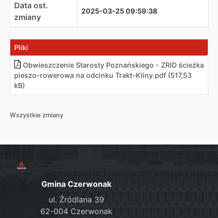
Data ost.
2025-03-25 09:59:38
zmiany
Pliki
Obwieszczenie Starosty Poznańskiego - ZRID ścieżka
pieszo-rowerowa na odcinku Trakt-Kliny
.
pdf (517,53
kB)
Wszystkie zmiany
Gmina Czerwonak
ul. Źródlana 39
62-004 Czerwonak