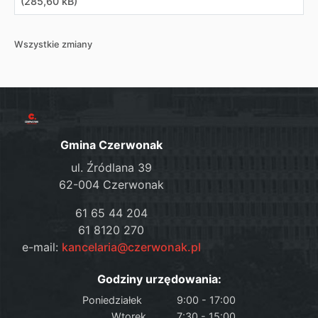
(285,60 kB)
Wszystkie zmiany
Gmina Czerwonak
ul. Źródlana 39
62-004 Czerwonak
61 65 44 204
61 8120 270
e-mail:
kancelaria@czerwonak.pl
Godziny urzędowania:
Poniedziałek
9:00 - 17:00
Wtorek
7:30 - 15:00