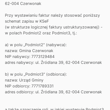
62-004 Czerwonak
Przy wystawianiu faktur należy stosować poniższy
schemat zapisu w KSeF
(w strukturze logicznej faktury ustrukturyzowanej) -
w polach Podmiot2 oraz Podmiot3, tj.:
a) w polu „Podmiot2" (nabywca):
nazwa: Gmina Czerwonak
NIP nabywcy: 7773129484
adres nabywcy: ul. Źródlana 39, 62-004 Czerwonak
b) w polu „Podmiot3" (odbiorca):
nazwa: Urząd Gminy
NIP odbiorcy: 7771789331
adres odbiorcy: ul. Źródlana 39, 62-004 Czerwonak
a także oznaczenie roli, w jakiej występuje Podmiot3,